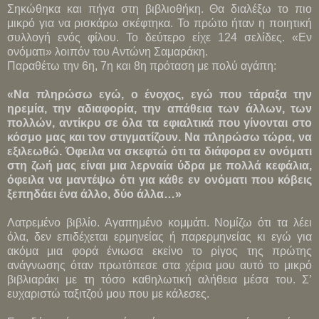
Σηκώθηκα και πήγα στη βιβλιοθήκη. Θα διαλέξω το πιο
μικρό για να ρισκάρω σκέφτηκα. Το πρώτο ήταν η ποιητική
συλλογή ενός φίλου. Το δεύτερο είχε 124 σελίδες. «Εν
ονόματι» λοιπόν του Αντώνη Σαμαράκη.
Παραθέτω την 6η, 7η και 8η πρόταση με πολύ αγάπη:
«Να πληρώσω εγώ, ο ένοχος, εγώ που τάραξα την
ηρεμία, την αδιαφορία, την απάθεια των άλλων, των
πολλών, αντίκρυ σε όλα τα εφιαλτικά που γίνονται στο
κόσμο μας και τον στιγματίζουν. Να πληρώσω τώρα, να
εξιλεωθώ. Όφειλα να σκεφτώ ότι τα διάφορα εν ονόματι
στη ζωή μας είναι μια λερναία ύδρα με πολλά κεφάλια,
όφειλα να μαντέψω ότι για κάθε εν ονόματι που κόβεις
ξεπηδάει ένα άλλο, δύο άλλα…»
Λατρεμένο βιβλίο. Αγαπημένο κομμάτι. Νομίζω ότι τα λέει
όλα, δεν επιδέχεται ερμηνείας ή παρερμηνείας κι εγώ για
ακόμα μια φορά ένιωσα εκείνο το ρίγος της πρώτης
ανάγνωσης όταν πρωτόπεσε στα χέρια μου αυτό το μικρό
βιβλιαράκι με τη τόσο καθηλωτική αλήθεια μέσα του. Σ’
ευχαριστώ ταξιτζού μου που με κάλεσες.