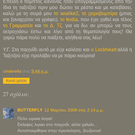
Επειδή ο πέμπτος κανόνας ήταν υπογραμμισμένος από την
ίδια τη ταξιτζού πριν μου δώσει τα ρέστα και με κατεβάσει,
καλώ με τη σειρά μου
το sealike2
,
το χειροβομπίρα
(μπας
και ξαναρχίσει να γράφει),
το feidia
, που έχει χαθεί και τέλος
το Γραμματέα
και
το Δ. Τζ.
για να δω αν μπορώ να τους
εκτροχιάσω έστω και λίγο από τη θεματολογία τους! Θα
χαρώ πάρα πολύ να παίξετε, αλήθεια σας λέω!
Υ.Γ. Στο παιχνίδι αυτό με είχε καλέσει και
ο Lockheart
αλλά η
Ταξιτζού είχε προλάβει να με πάρει κούρσα!
cinderella
στις
9:44 π.μ.
Κοινή χρήση
27 σχόλια:
BUTTERFLY
12 Μαρτίου 2008 στις 2:14 μ.μ.
Πολυ ωραια λογια!
Εκλεψες λιγακι στο παιχνιδι, αλλα χαλαλι...
Ανταποκριθηκα στην προσκληση, ζουζουνα!