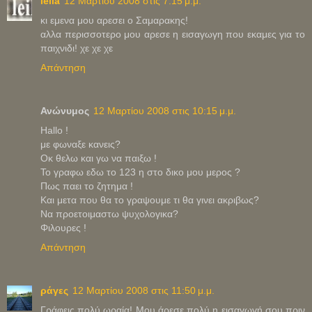
leila
12 Μαρτίου 2008 στις 7:15 μ.μ.
κι εμενα μου αρεσει ο Σαμαρακης!
αλλα περισσοτερο μου αρεσε η εισαγωγη που εκαμες για το
παιχνιδι! χε χε χε
Απάντηση
Ανώνυμος
12 Μαρτίου 2008 στις 10:15 μ.μ.
Hallo !
με φωναξε κανεις?
Οκ θελω και γω να παιξω !
Το γραφω εδω το 123 η στο δικο μου μερος ?
Πως παει το ζητημα !
Και μετα που θα το γραψουμε τι θα γινει ακριβως?
Να προετοιμαστω ψυχολογικα?
Φιλουρες !
Απάντηση
ράγες
12 Μαρτίου 2008 στις 11:50 μ.μ.
Γράφεις πολύ ωραία! Μου άρεσε πολύ η εισαγωγή σου πριν