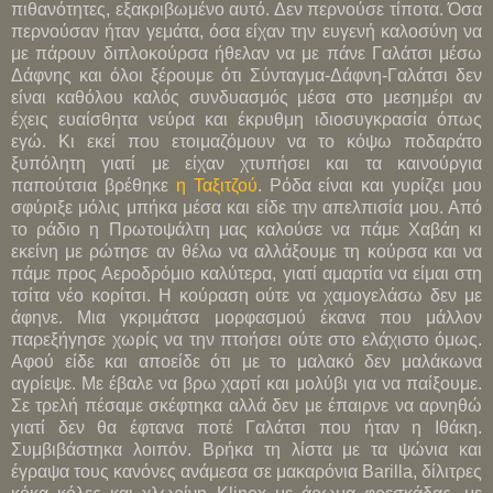
πιθανότητες, εξακριβωμένο αυτό. Δεν περνούσε τίποτα. Όσα
περνούσαν ήταν γεμάτα, όσα είχαν την ευγενή καλοσύνη να
με πάρουν διπλοκούρσα ήθελαν να με πάνε Γαλάτσι μέσω
Δάφνης και όλοι ξέρουμε ότι Σύνταγμα-Δάφνη-Γαλάτσι δεν
είναι καθόλου καλός συνδυασμός μέσα στο μεσημέρι αν
έχεις ευαίσθητα νεύρα και έκρυθμη ιδιοσυγκρασία όπως
εγώ. Κι εκεί που ετοιμαζόμουν να το κόψω ποδαράτο
ξυπόλητη γιατί με είχαν χτυπήσει και τα καινούργια
παπούτσια βρέθηκε
η Ταξιτζού
. Ρόδα είναι και γυρίζει μου
σφύριξε μόλις μπήκα μέσα και είδε την απελπισία μου. Από
το ράδιο η Πρωτοψάλτη μας καλούσε να πάμε Χαβάη κι
εκείνη με ρώτησε αν θέλω να αλλάξουμε τη κούρσα και να
πάμε προς Αεροδρόμιο καλύτερα, γιατί αμαρτία να είμαι στη
τσίτα νέο κορίτσι. Η κούραση ούτε να χαμογελάσω δεν με
άφηνε. Μια γκριμάτσα μορφασμού έκανα που μάλλον
παρεξήγησε χωρίς να την πτοήσει ούτε στο ελάχιστο όμως.
Αφού είδε και αποείδε ότι με το μαλακό δεν μαλάκωνα
αγρίεψε. Με έβαλε να βρω χαρτί και μολύβι για να παίξουμε.
Σε τρελή πέσαμε σκέφτηκα αλλά δεν με έπαιρνε να αρνηθώ
γιατί δεν θα έφτανα ποτέ Γαλάτσι που ήταν η Ιθάκη.
Συμβιβάστηκα λοιπόν. Βρήκα τη λίστα με τα ψώνια και
έγραψα τους κανόνες ανάμεσα σε μακαρόνια Barilla, δίλιτρες