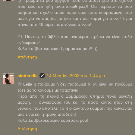
@ Γραμματέα μου άργησα τόσο να απαντήσω στα σχόλιο
που είδα οτι ήδη ανταποκρίθηκες!! Θα περάσω να σου
αφήσω και σχόλιο απλά τώρα είμαι τόσο κουρασμένη που
μόνο για να σας δω μπήκα και πάω καρφί για ύπνο! Είμαι
πάνω απο 48 ώρες με υπόνοια ύπνου!!
Υ.Γ Πάντως το βιβλίο που αναφέρεις πρέπει να είναι πολύ
ενδιαφέρον!
Καλό Σαββατοκύριακο Γραμματέα μου!! :))
Απάντηση
cinderella
14 Μαρτίου 2008 στις 1:44 μ.μ.
@ Leila ή παίζουμε ή δεν παίζουμε! Κι αν είναι να πάιξουμε
τότε ας το κάνουμε με τσαχπινιά!
Πέρα από τη πλάκα ο Σαμαράκης υπήρξε πολύ μεγάλη
μορφή. Η συνεισφορά του και το πόσο κοντά ήταν στη
νεολαία που αποτελεί το πιο ζωντανό κομμάτι της κοινωνίας
μας είναι και η τρανή απόδειξη!
Καλό Σαββατοκύριακο κοριτσάκι μου!
Απάντηση