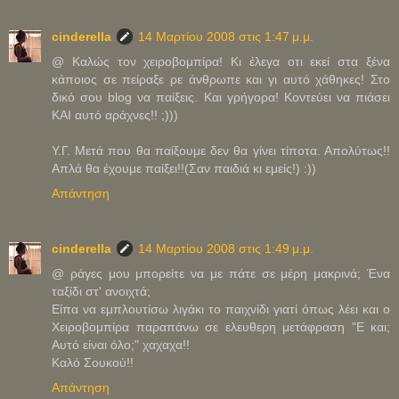
cinderella
14 Μαρτίου 2008 στις 1:47 μ.μ.
@ Καλώς τον χειροβομπίρα! Κι έλεγα οτι εκεί στα ξένα
κάποιος σε πείραξε ρε άνθρωπε και γι αυτό χάθηκες! Στο
δικό σου blog να παίξεις. Και γρήγορα! Κοντεύει να πιάσει
ΚΑΙ αυτό αράχνες!! ;)))
Υ.Γ. Μετά που θα παίξουμε δεν θα γίνει τίποτα. Απολύτως!!
Απλά θα έχουμε παίξει!!(Σαν παιδιά κι εμείς!) :))
Απάντηση
cinderella
14 Μαρτίου 2008 στις 1:49 μ.μ.
@ ράγες μου μπορείτε να με πάτε σε μέρη μακρινά; Ένα
ταξίδι στ' ανοιχτά;
Είπα να εμπλουτίσω λιγάκι το παιχνίδι γιατί όπως λέει και ο
Χειροβομπίρα παραπάνω σε ελευθερη μετάφραση "Ε και;
Αυτό είναι όλο;" χαχαχα!!
Καλό Σουκού!!
Απάντηση