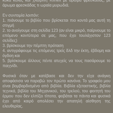
κόκα κόλες και χλωρίνη Klinex με άρωμα φρεσκάδας, με
άρωμα φρεσκάδας τι ωραία μυρωδιά.
Εν συντομία λοιπόν:
1. πιάνουμε το βιβλίο που βρίσκεται πιο κοντά μας αυτή τη
στιγμή
2. το ανοίγουμε στη σελίδα 123 (αν είναι μικρό, παίρνουμε το
επόμενο κοντύτερα σε μας, που έχει τουλάχιστον 123
σελίδες)
3. βρίσκουμε την πέμπτη πρόταση
4. αντιγράφουμε τις επόμενες τρείς δλδ την έκτη, έβδομη και
όγδοη και
5. βρίσκουμε άλλους πέντε ατυχείς να τους πασάρουμε το
παιχνίδι.
Φυσικά όταν με κατέβασε και δεν την είχα ανάγκη
αποφάσισα να παραβώ τον πρώτο κανόνα. Το γραφείο μου
είναι βομβαρδισμένο από βιβλία. Βιβλία εξεταστικής, βιβλία
τεχνικά, βιβλία του Μηχανικού, του τρελού, του φοιτητή του
έρμου που δεν ελπίζει τίποτα, φοβάται τα πάντα και φυσικά
έχει από καιρό απολέσει την απατηλή αίσθηση της
ελευθερίας.