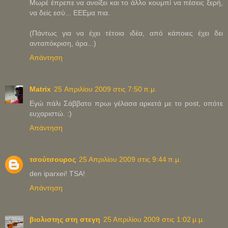
Μωρέ έπρεπε να ανοίξει και το άλλο κουμπί να πέσεις ξερή,
να δείς εσύ... ΕΕΕμα πια.
(Πάντως για να έχει τέτοια ιδέα, από κάποιες έχει δει
ανταπόκριση, άρα...)
Απάντηση
Matrix
25 Απριλίου 2009 στις 7:50 π.μ.
Εγώ πάλι Σάββατο πρωι γέλασα αρκετά με το post, οπότε
ευχαριστώ. :)
Απάντηση
τσούτσουρος
25 Απριλίου 2009 στις 9:44 π.μ.
den iparxei! TSA!
Απάντηση
βιολιστης στη στεγη
25 Απριλίου 2009 στις 1:02 μ.μ.