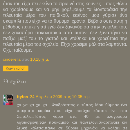
όταν του είχα πει εκείνο το πρωινό στις κούνιες…πως θέλω
να χωρίσουμε και να μην χορέψουμε τα λιονταράκια την
τελευταία μέρα του παιδικού, εκείνος μου γύρισε ένα
σκαμπίλι που είχα να το θυμάμαι χρόνια. Βέβαια ούτε αυτή η
μέθοδος πέτυχε γιατί εγώ δεν ξαναγύρισα στην αγκαλιά του,
δεν ξαναπήρα σοκολατάκια από αυτόν, δεν ξαναπήγα να
παίξω μαζί του το γιατρό και ντύθηκα και χορεύτρια την
τελευταία μέρα του σχολείο. Είχα χορέψει μάλιστα λαμπάντα.
Όχι, παίζουμε.
cinderella
στις
10:18 π.μ.
Κοινή χρήση
33 σχόλια:
ftylos
24 Απριλίου 2009 στις 10:35 π.μ.
χα χα χα χα χα....Φαιδρότατος ο τύπος..Μου θύμησε ένα
υπέρτατο καμάκι που είχα πετύχει κάποτε live στα
Σεπόλια..Τύπος γύρω στα 40 με αλογοουρά
λιγδιασμένη,τζιν πουκάμισο και παντελόνι,σκαρπινάκι και
λευκή κάλτσα,πάνω σε 50ράκι μηχανάκι να κολάει σε