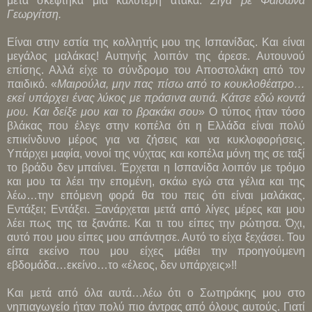
μετά σκέφτηκα μια καλύτερη ατάκα.
Σιγά ρε Φαίδωνα
Γεωργίτση.
Είναι στην εστία της κολλητής μου της Ισπανίδας. Και είναι
μεγάλος μαλάκας! Αυτηνής λοιπόν της άρεσε. Αυτουνού
επίσης. Αλλά είχε το σύνδρομο του Αποστολάκη από τον
παιδικό. «
Μαιρούλα, μην πας πίσω από το κουκλοθέατρο…
εκεί υπάρχει ένας λύκος με πράσινα αυτιά. Κάτσε εδώ κοντά
μου. Και δείξε μου και το βρακάκι σου
» Ο τύπος ήταν τόσο
βλάκας που έλεγε στην κοπέλα ότι η Ελλάδα είναι πολύ
επικίνδυνο μέρος για να ζήσεις και να κυκλοφορήσεις.
Υπάρχει μαφία, νονοί της νύχτας και κοπέλα μόνη της σε ταξί
το βράδυ δεν μπαίνει. Έρχεται η Ισπανίδα λοιπόν με τρόμο
και μου τα λέει την επομένη, σκάω εγώ στα γέλια και της
λέω…την επόμενη φορά θα του πεις ότι είναι μαλάκας.
Εντάξει; Εντάξει. Ξανάρχεται μετά από λίγες μέρες και μου
λέει πως της τα ξανάπε. Και τι του είπες την ρώτησα. Όχι,
αυτό που μου είπες μου απάντησε. Αυτό το είχα ξεχάσει. Του
είπα εκείνο που μου είχες μάθει την προηγούμενη
εβδομάδα…εκείνο…το «έλεος, δεν υπάρχεις»!!
Και μετά από όλα αυτά…λέω ότι ο Σωτηράκης μου στο
νηπιαγωγείο ήταν πολύ πιο άντρας από όλους αυτούς. Γιατί