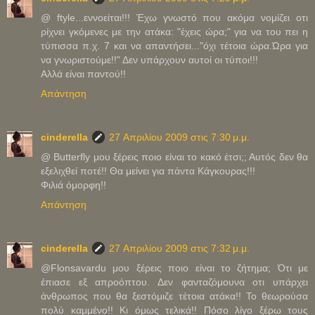
@ ftyle...εννοείται!!! Έχω γνωστό που ακόμα νομίζει οτι
ρίχνει γκόμενες με την ατάκα: "έχεις ώρα;" για να του πει η
τύπισσα π.χ. 7 και να απαντήσει..."όχι τέτοια ώρα.Ώρα για
να γνωριστούμε!!" Δεν υπάρχουν αυτοί οι τύποι!!!
Αλλά είναι παντού!!
Απάντηση
cinderella
27 Απριλίου 2009 στις 7:30 μ.μ.
@ Butterfly μου ξέρεις ποιο είναι το κακό έτσι;; Αυτός δεν θα
εξελιχθεί ποτέ!! Θα μείνει για πάντα Κάγκουρας!!!
Φιλιά όμορφη!!
Απάντηση
cinderella
27 Απριλίου 2009 στις 7:32 μ.μ.
@Flonsavardu μου ξέρεις ποιο είναι το ζήτημα; Ότι με
έπιασε εξ απροόπτου. Δεν φανταζόμουνα οτι υπάρχει
άνθρωπος που θα ξεστόμιζε τέτοια ατάκα!! Το θεωρούσα
πολύ καμμένο!! Κι όμως τελικά!! Πόσο λίγο ξέρω τους