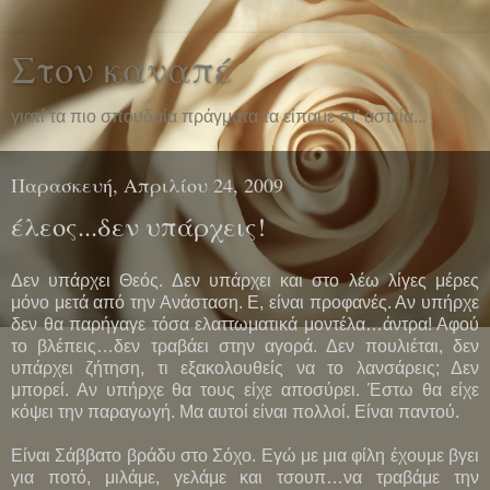
Στον καναπέ
γιατί τα πιο σπουδαία πράγματα τα είπαμε στ' αστεία...
Παρασκευή, Απριλίου 24, 2009
έλεος...δεν υπάρχεις!
Δεν υπάρχει Θεός. Δεν υπάρχει και στο λέω λίγες μέρες
μόνο μετά από την Ανάσταση. Ε, είναι προφανές. Αν υπήρχε
δεν θα παρήγαγε τόσα ελαττωματικά μοντέλα…άντρα! Αφού
το βλέπεις…δεν τραβάει στην αγορά. Δεν πουλιέται, δεν
υπάρχει ζήτηση, τι εξακολουθείς να το λανσάρεις; Δεν
μπορεί. Αν υπήρχε θα τους είχε αποσύρει. Έστω θα είχε
κόψει την παραγωγή. Μα αυτοί είναι πολλοί. Είναι παντού.
Είναι Σάββατο βράδυ στο Σόχο. Εγώ με μια φίλη έχουμε βγει
για ποτό, μιλάμε, γελάμε και τσουπ…να τραβάμε την