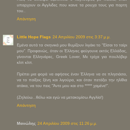
υπαρχουν οι Αγγλιδες που καινε τα ρουχα τους για παρτη
του..
Απάντηση
Little Hope Flags
24 Απριλίου 2009 στις 3:37 μ.μ.
Εμένα αυτά τα σκηνικά μου θυμίζουν λιγάκι το "Είσαι το ταίρι
μου". Προφανώς, όταν οι Έλληνες φεύγουνε εκτός Ελλάδας,
γίνονται Ελληνάρες, Greek Lover, Με τρίχα για πουλόβερ
κλπ κλπ.
Πρέπει μια φορά να αφήσεις έναν Έλληνα να σε πλησιάσει,
να το παίξεις ξένη και λιγούρα, και όταν πετάξει την ηλίθια
ατάκα, να του πεις "Άντε μου και στο ***** χαμένε!".
(Ζηλεύω...θέλω και εγώ να μετακομίσω Αγγλία!)
Απάντηση
Μανώλης
24 Απριλίου 2009 στις 11:26 μ.μ.