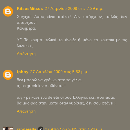
KitsosMitsos
27 Απριλίου 2009 στις 7:29 π.μ.
Χαχαχα! Αυτές είναι ατάκες! Δεν υπάρχουν, απλώς δεν
υπάρχουν!
Καλημέρα.
ΥΓ Το κουμπί τελικά το άνοιξε ή μόνο το κουτάκι με τις
λαλακίες;
Απάντηση
fpboy
27 Απριλίου 2009 στις 5:53 μ.μ.
δεν μπορώ να γράψω απο τα γέλια.
α, ρε greek lover αθάνατε !
υ.γ - ρε κάνε ενα delete στους Έλληνες εκεί που είσαι.
θα μας φας στην μάπα όταν γυρίσεις, δεν σου φτάνει ;
Απάντηση
cinderella
27 Απριλίου 2009 στις 7:29 μ.μ.