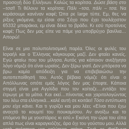
προσοχή δύο Ελλήνων. Καλώς τα κορίτσα.
Δώσε βάση στο
–τσα
!! Τι θέλουν τα κορίτσα;
Πάλι –τσα, πάλι – τσα.
Να
κεράσουμε κανέναν καφέ; Ώπα ρε large τύπε. Εμ, θες να
ρίξεις γκόμενα, εμ είσαι στο Σόχο που έχει τουλάχιστον
65332 μπαράκια, εμ είναι δέκα το βράδυ. Κι εσύ προτείνεις
καφέ; Πως δεν μας είπε να πάμε για υποβρύχιο βανίλια…
Απορώ!
Είναι σε μια πολυπολιτισμική παρέα. Όλες οι φυλές του
Ισραήλ και ο Έλληνας κάγκουρας μαζί. Δεν φταίει κανείς.
Εγώ φταίω που του μίλησα. Αυτός για κάποιον ανεξήγητο
λόγο νόμιζε ότι είναι ωραίος. Δεν ξέρω γιατί. Δεν μπόρεσα να
βρω καμία απόδειξη για να επιβεβαιώσω την
αυτοπεποίθησή του. Αυτός βέβαια νόμιζε ότι είναι ο
Απόλλωνας οπότε εμάς λόγος δεν μας έπεφτε. Κάποια
στιγμή είναι μια Αγγλίδα που τον κοίταζε….εντάξει τον
έτρωγε με τα μάτια. Και εκεί…πίνοντας και χαριτολογώντας
του λέω στα ελληνικά…καλέ αυτή σε κοιτάει!
Τόσο εντύπωση
μου είχε κάνει.
Και τι γυρίζει και μου λέει; «Είναι που έχω
ανοιχτό το κουμπί του πουκαμίσου. Αν ανοίξω και το
επόμενο θα με γουστάρεις κι εσύ.» Εκείνη την ώρα του είπα
απλά πως είναι καραγκιόζης, άρα όχι του γούστου μου. Αλλά