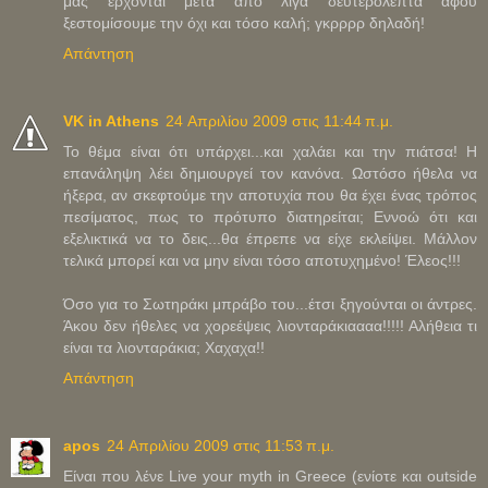
μας έρχονται μετά από λίγα δευτερόλεπτα αφού
ξεστομίσουμε την όχι και τόσο καλή; γκρρρρ δηλαδή!
Απάντηση
VK in Athens
24 Απριλίου 2009 στις 11:44 π.μ.
Το θέμα είναι ότι υπάρχει...και χαλάει και την πιάτσα! Η
επανάληψη λέει δημιουργεί τον κανόνα. Ωστόσο ήθελα να
ήξερα, αν σκεφτούμε την αποτυχία που θα έχει ένας τρόπος
πεσίματος, πως το πρότυπο διατηρείται; Εννοώ ότι και
εξελικτικά να το δεις...θα έπρεπε να είχε εκλείψει. Μάλλον
τελικά μπορεί και να μην είναι τόσο αποτυχημένο! Έλεος!!!
Όσο για το Σωτηράκι μπράβο του...έτσι ξηγούνται οι άντρες.
Άκου δεν ήθελες να χορεέψεις λιονταράκιαααα!!!!! Αλήθεια τι
είναι τα λιονταράκια; Χαχαχα!!
Απάντηση
apos
24 Απριλίου 2009 στις 11:53 π.μ.
Είναι που λένε Live your myth in Greece (ενίοτε και outside